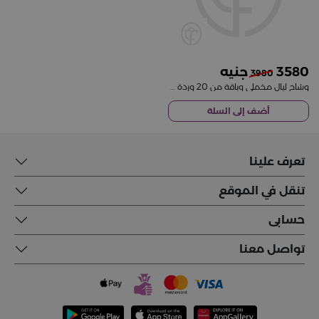
3580
3980
وشاح ليال مخملي وباقة من 20 وردة حمراء
أضف إلى السلة
تعرف علينا
تنقل في الموقع
حسابى
تواصل معنا