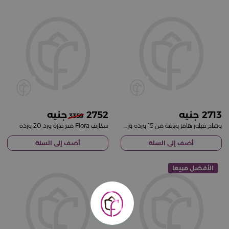
2752
2713
3359
وشاح فيلور هامز وباقة من 15 وردة وردية
سكارف Flora مع فازة ورد 20 وردة
أضف إلى السلة
أضف إلى السلة
الأفضل مبيعا