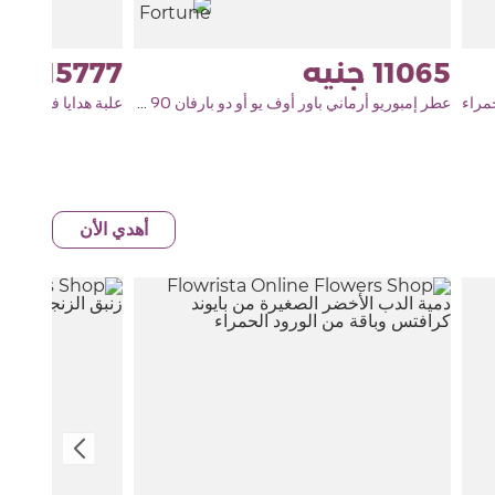
15777
11065
عطر إمبوريو أرماني باور أوف يو أو دو بارفان 90 مل وباقة من 15 وردة حمراء
علبة هدايا فلوريستا ب
أهدي الأن