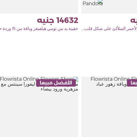
14632
سوار تنس باندورا الأحمر المتلألئ على شكل قلب وباقة ورود حمراء
حقيبة يد من تومي هيلفيغر وباقة من 15 وردة حمراء
عا
الأفضل مبيعا