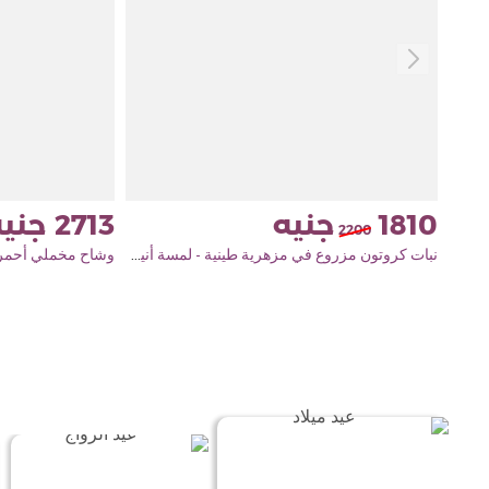
2713
1810
2200
نبات كروتون مزروع في مزهرية طينية - لمسة أنيقة للطبيعة
وشاح مخملي أحمر وباقة من