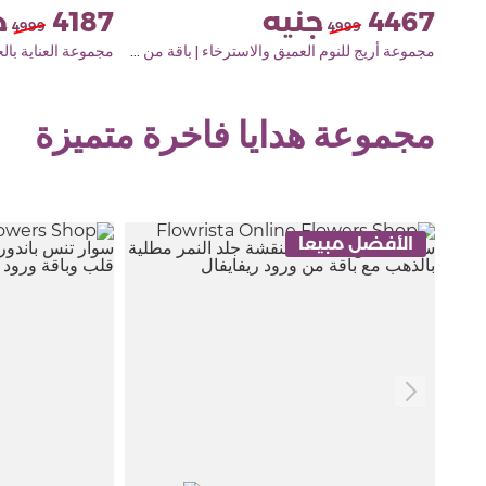
4187
4467
4999
4999
مجموعة أريج للنوم العميق والاسترخاء | باقة من زهور اللافندر والورود الحمراء
مجموعة هدايا فاخرة متميزة
الأفضل مبيعا