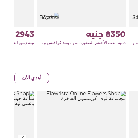
2943
8350
مجموعة عود نوار من ليفورا سينتس مع مزهرية ورود بيضاء
دمية الدب الأخضر الصغيرة من بايوند كرافتس وباقة من الورود الحمراء
نبتة زنبق الزنجبيل ا
أهدي الأن