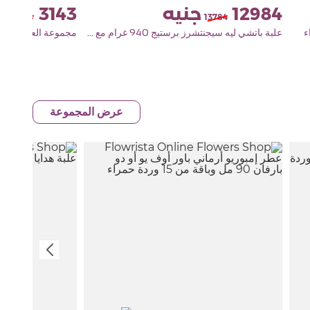
3143
12984
3588
13784
علبة باتشي ليه سيجنتشرز برستيج 940 غرام مع مزهرية ورود حمراء بيبي روز
عرض المجموعة