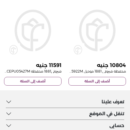
11591
10804
محفظة شيروتي 1881 موديل CEPU05922M مع باقة وردة حمراء - 15 وردة
شيروتي1881 محفظة CEPU05427M | بوكيه 15 وردة حمراء
أضف إلى السلة
أضف إلى السلة
تعرف علينا
تنقل في الموقع
حسابى