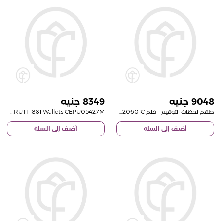
8349
9048
طقم لحظات التوقيع – قلم NSS220601C مع فازة 15 وردة حمراء
CERRUTI 1881 Wallets CEPU05427M
أضف إلى السلة
أضف إلى السلة