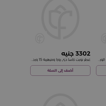
3302
نويت فراجرانسز ليندا نوش | شنطة الورد الأبيض والوردي
عطر نويت كاسا دي روزا ومزهرية 15 وردة بيضاء
أضف إلى السلة