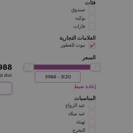
فئات
صندوق
بوكيه
فازات
العلامات التجارية
نيوت للعطور
السعر
988
إعادة ضبط
المناسبات
عيد الزواج
عيد ميلاد
تهنئة
التخرج