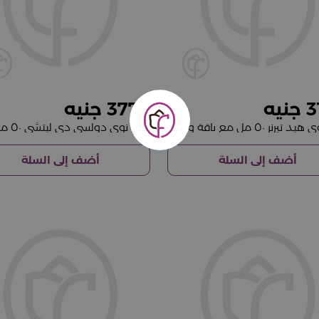
3776
3
عطر نوي هيد تيرنر ٥٠ مل مع باقة ورود وردية
أضف إلى السلة
أضف إلى السلة