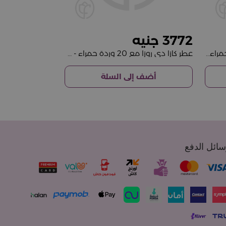
3772
عطر نوت ليز جاكيت مع 20 وردة حمراء - مجموعة هدايا عيد الحب
عطر كازا دي روزا مع 20 وردة حمراء - هدية عيد الحب
أضف إلى السلة
ائل الدفع