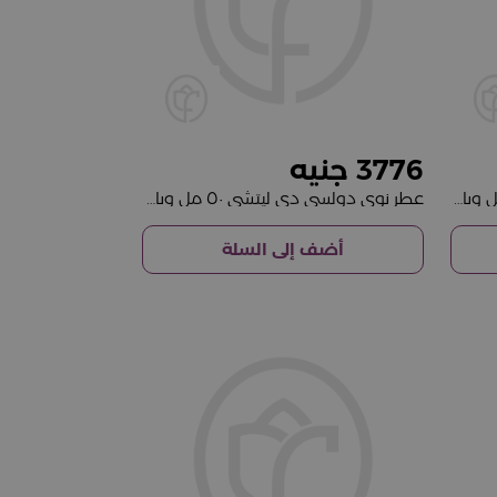
3776
عطر نوي دولسي دي ليتشي ٥٠ مل وباقة ورود بيضاء
عطر نوي دولسي دي ليتشي ٥٠ مل وباقة ورود وردية
أضف إلى السلة