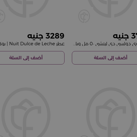
3289
3
عطر نوي دولسي دي ليتشي ٥٠ مل وباقة ورود حمراء
أضف إلى السلة
أضف إلى السلة