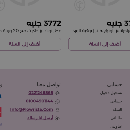
3772
3
نويت فراجرانسز باونتي هنتر | بوكية الورد الأبيض
أضف إلى السلة
أضف إلى السلة
حسابى
تواصل معنا
وس
تسجيل دخول
0221246868
حسابى
01004901144
السلة
Info@flowrista.com
طلباتى
أرسل لنا رسالة
عناوينى