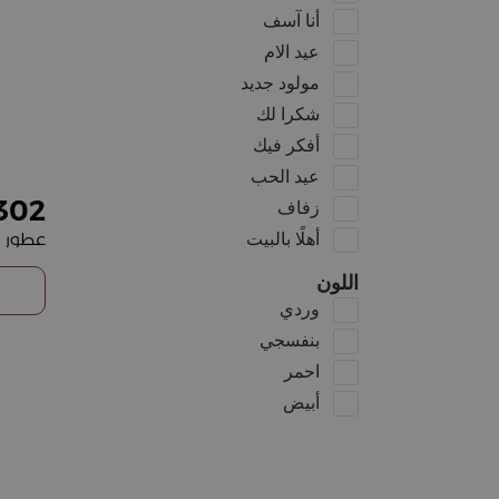
أنا آسف
عيد الام
مولود جديد
شكرا لك
أفكر فيك
عيد الحب
302
زفاف
عطور ن
أهلًا بالبيت
اللون
وردي
بنفسجي
احمر
أبيض