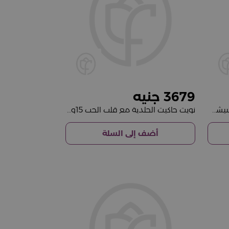
3679
عطر نويت فراجرانسز هيد ترنر آند سبيشل هارت 15 وردة
نويت جاكيت الجلدية مع قلب الحب 15وردة
أضف إلى السلة