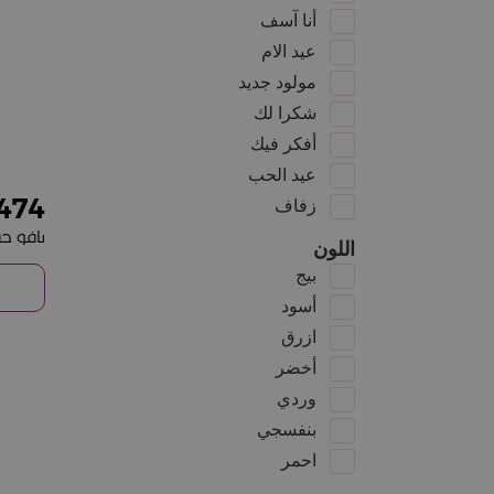
أنا آسف
عيد الام
مولود جديد
شكرا لك
أفكر فيك
عيد الحب
474
زفاف
اللون
بيج
أسود
ازرق
أخضر
وردي
بنفسجي
احمر