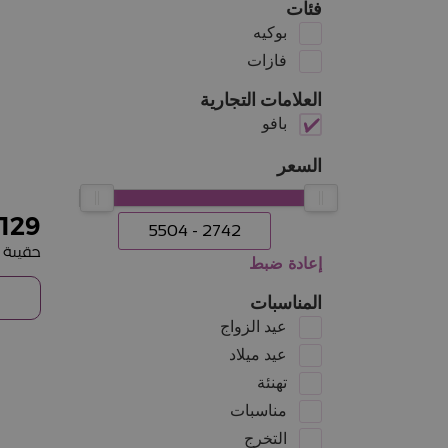
فئات
بوكيه
فازات
العلامات التجارية
بافو
السعر
129
إعادة ضبط
المناسبات
عيد الزواج
عيد ميلاد
تهنئة
مناسبات
التخرج