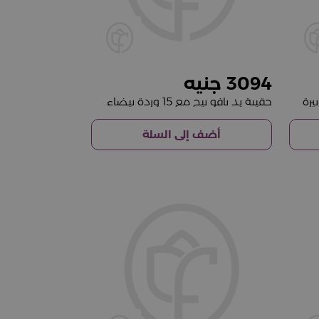
3094
يرة
حقيبة يد بافو بيج مع 15 وردة بيضاء
أضف إلى السلة