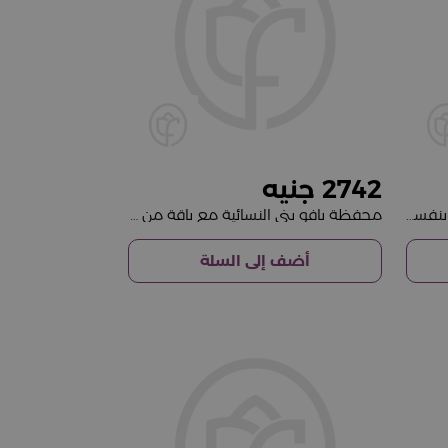
2742
حقيبة يد بافو براون كروس و فازة بنفسجي
محفظة بافو بني النسائية مع باقة من الورود الحمراء
أضف إلى السلة