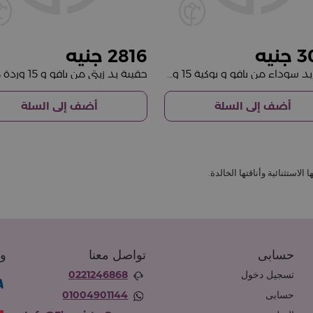
2816
3
حقيبة يد سوداء من بافو و بوكية 15 وردة
أضف إلى السلة
أضف إلى السلة
لاستثنائية وأناقتها الخالدة.
حسابى
تواصل معنا
وس
تسجيل دخول
0221246868
حسابى
01004901144