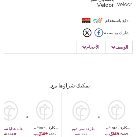
Veloor
ادفع باستخدام :
شارك بواسطة:
الوصف
الأحجام
يمكنك شراؤها مع
سكارف Flora مع بوكيه ورد 20 وردة وردية
سكارف Flora مع بوكيه ورد 20 وردة وردية
طرحة سي فوم من إيما
علبة هدايا شوكولاتة باتشي ليكونيك الخشبية - 96 قطعة
3169
3169
12431
1356
2469
2469