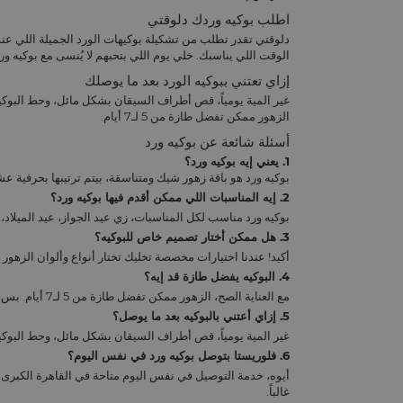
اطلب بوكيه وردك دلوقتي
دلوقتي تقدر تطلب من تشكيلة بوكيهات الورد الجميلة اللي عن
الوقت اللي يناسبك. خلي يوم اللي بتحبهم لا يُنسى مع بوكيه ور
إزاي تعتني ببوكيه الورد بعد ما يوصلك
غير المية يومياً، قص أطراف السيقان بشكل مائل، وحط البوك
الزهور ممكن تفضل طازة من 5 لـ7 أيام.
أسئلة شائعة عن بوكيه ورد
1. يعني إيه بوكيه ورد؟
بوكيه ورد هو باقة زهور شيك ومتناسقة، بيتم ترتيبها بحرفية ع
2. إيه المناسبات اللي ممكن أقدم فيها بوكيه ورد؟
بوكيه ورد مناسب لكل المناسبات، زي عيد الجواز، عيد الميلاد، ا
3. هل ممكن أختار تصميم خاص للبوكيه؟
أكيد! عندنا اختيارات مخصصة تخليك تختار أنواع وألوان الزهور
4. البوكيه يفضل طازة قد إيه؟
مع العناية الصح، الزهور ممكن تفضل طازة من 5 لـ7 أيام. بس يفضل تغير المية كل يوم وتشذب السيقان عشان تعيش أطول.
5. إزاي أعتني بالبوكيه بعد ما يوصل؟
غير المية يومياً، قص أطراف السيقان بشكل مائل، وحط البو
6. فلوريستا بتوصل بوكيه ورد في نفس اليوم؟
أيوه، خدمة التوصيل في نفس اليوم متاحة في القاهرة الكبرى لل
غالباً.