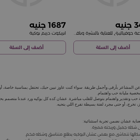
1687
3
مجموعة جوفياليتي للعناية بالبشرة وباقة من ١٥ وردة حمراء
ابريكوت دريم بوكية
أضف إلى السلة
أضف إلى السلة
عبر عن المشاعر بأرقى وأجمل طريقة. سواء كنت عاوز تبين حبك، تحتفل بمناسبة خاصة، أ
شخصية مليانة حب واهتمام.
ة حب وتقدير واهتمام بتوصل للقلب مباشرة. عشان كده كل بوكيه ورد عندنا متصمم ب
تخرج، أو حتى مجرد لفتة بسيطة تفرح اللي بتحبه.
ناية عشان نضمن تجربة استثنائية:
 شكله جميل وريحته مميزة.
ها وأشكالها تتماشى مع بعض عشان البوكيه يطلع متناسق وشكله فخم.