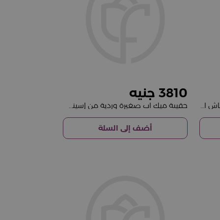
3810
حقيبة كوتش سيتي الزرقاء من قماش الكانفاس المميز مع باقة من 15 وردة حمراء
حقيبة ميك اب صغيرة وردية من إسينشالز مع باقة من 15 وردة حمراء
أضف إلى السلة