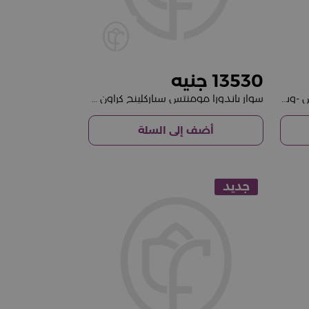
13530
علبة شوكولاتة فلور إيليجانت ميكس -وباقة من 15 وردة حمراء
سوار باندورا مومنتس سباركلينج كراون مطلي بالذهب عيار 14 قيراطًا مع باقة من ورود ريفايفل
أضف إلى السلة
جديد