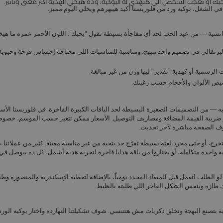
 تعجبك أو تعجب الشخص اللي هتهدي له البوكيه، وده هيخلي الهدية أكتر معنى وتأثير.
ي الشغل، بوكيه ورد من فلوريستا أكيد هيبهرهم ويخلي اليوم مميز.
مانسية — من
عيد الحب
لحد أي مفاجأة بسيطة تقول "بحبك". اللون الأحمر عمره ما هي
لبرتقالي في تصميم واحد مبهج، ومناسبة للمناسبات اللي محتاجة إحساس فرحة وحيوية
الرسمية أو كهدية "تقدير" ليها وزن من غير مبالغة.
صيص الألوان والأحجام حسب رغبتك.
 — من التصميمات الصغيرة البسيطة لحد الباقات الكبيرة الفاخرة. في فلوريستا الأسع
ضريبة القيمة المضافة ومصاريف التوصيل. الأسعار ممكن تتغير حسب الموسم، خصوصا
شوف الصفحة مباشرة لآخر تحديث.
التخرج، أو حتى مجرد لفتة بسيطة تفرّح حد بتحبه من غير مناسبة معينة. كتير من عملائنا ب
 واحدة متكاملة، أو يختاروا من
باقة هدايا فاخرة
لتجربة هدية أشمل، كل ده بيوصل في 
 الطلب اتعمل قبل الميعاد المحدد يومياً، بالإضافة لتغطية الإسكندرية والمنصورة وط
ك طازة وبنفس الشكل الفاخر اللي طلبته بالظبط.
ية بتصنع البهجة وتخلق ذكريات مش هتتنسي. شوف تشكيلتنا النهارده واختار بوكيه الورد