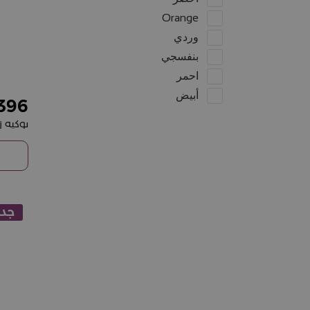
Orange
وردي
بنفسجي
احمر
أبيض
396
بوكيه ز
جدي