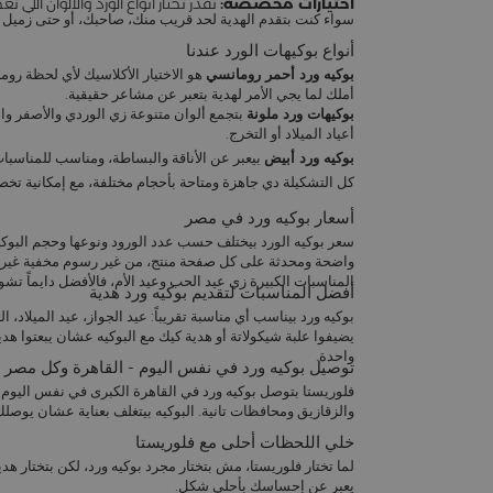
اختيارات مخصصة:
تقدر تختار أنواع الورد والألوان اللي
سواء كنت بتقدم الهدية لحد قريب منك، صاحبك، أو حتى زميل ف
أنواع بوكيهات الورد عندنا
بوكيه ورد أحمر رومانسي
هو الاختيار الأكلاسيك لأي لحظة رو
أملك لما يجي الأمر لهدية بتعبر عن مشاعر حقيقية.
بوكيهات ورد ملونة
بتجمع ألوان متنوعة زي الوردي والأصفر وا
أعياد الميلاد
أو التخرج.
بوكيه ورد أبيض
بيعبر عن الأناقة والبساطة، ومناسب للمناسبات 
كل التشكيلة دي جاهزة ومتاحة بأحجام مختلفة، مع إمكانية تخ
أسعار بوكيه ورد في مصر
سعر بوكيه الورد بيختلف حسب عدد الورود ونوعها وحجم البوكيه
واضحة ومحدثة على كل صفحة منتج، من غير رسوم مخفية غير 
المناسبات الكبيرة زي عيد الحب وعيد الأم، فالأفضل دايماً ت
أفضل المناسبات لتقديم بوكيه ورد هدية
بوكيه ورد بيناسب أي مناسبة تقريباً:
عيد الجواز
، عيد الميلاد، 
يضيفوا
علبة شيكولاتة
أو
هدية كيك
مع البوكيه عشان يبعتوا هدية
واحدة.
توصيل بوكيه ورد في نفس اليوم - القاهرة وكل مصر
فلوريستا بتوصل بوكيه ورد في القاهرة الكبرى في نفس اليوم لو
والزقازيق ومحافظات تانية. البوكيه بيتغلف بعناية عشان يوصل
خلي اللحظات أحلى مع فلوريستا
لما تختار فلوريستا، مش بتختار مجرد بوكيه ورد، لكن بتختار هد
يعبر عن إحساسك بأحلى شكل.