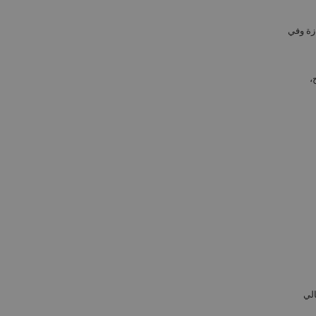
زة وفي
،
الي