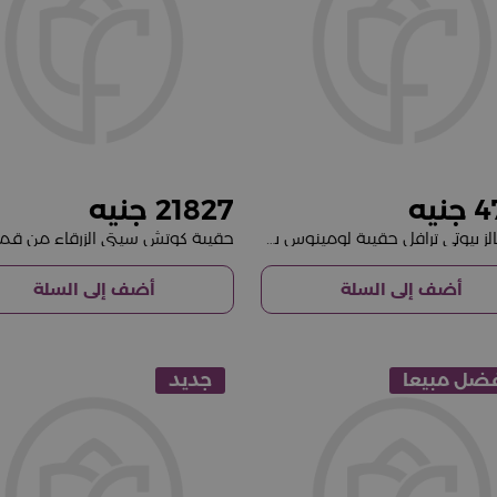
21827
4
إسينشالز بيوتي ترافل حقيبة لومينوس بينك مع باقة من 15 وردة وردية
أضف إلى السلة
أضف إلى السلة
فضل مبيعا
جديد