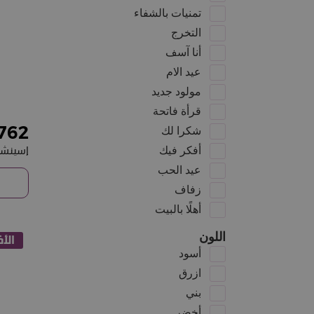
تمنيات بالشفاء
التخرج
أنا آسف
عيد الام
مولود جديد
قرأة فاتحة
762
شكرا لك
أفكر فيك
عيد الحب
زفاف
أهلًا بالبيت
اللون
الأ
أسود
ازرق
بني
أخضر