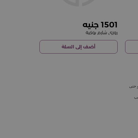
1501
روزي شارم بوكية
أضف إلى السلة
و حتى
حب