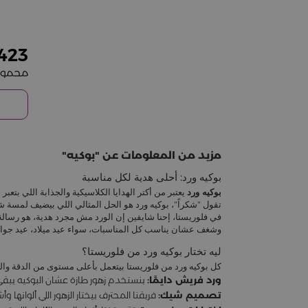
423
مزيد من المعلومات عن
بوكيه
بوكيه ورد: أحلى هدية لكل مناسبة
بوكيه ورد
يعتبر من أكتر الهدايا الكلاسيكية والجذابة اللي بت
تقول "شكراً"، بوكيه ورد هو الحل المثالي اللي بيضيف لمسة 
في فلوريستا، إحنا شايفين إن الورد مش مجرد هدية، هو رسال
وشغف عشان يناسب كل المناسبات، سواء عيد ميلاد، عيد جواز، 
ليه تختار بوكيه ورد من فلوريستا؟
كل بوكيه ورد من فلوريستا بيتعمل بأعلى مستوى من الدقة والع
ورد فريش دايمًا:
بنستخدم زهور طازة عشان البوكيه يبقى
تصميم شيك:
فريقنا المحترف بيختار الزهور اللي ألوان