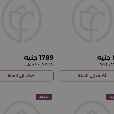
1789
وي بوكية
بوكيه حب لا ينتهي
أضف إلى السلة
أضف إلى السلة
د
جديد