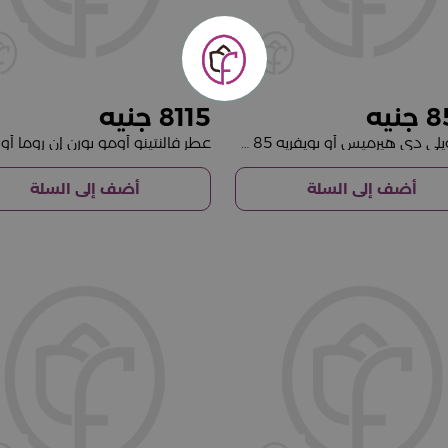
8115
8
عطر تويلي دي هيرميس أو بويفريه 85 مل
أضف إلى السلة
أضف إلى السلة