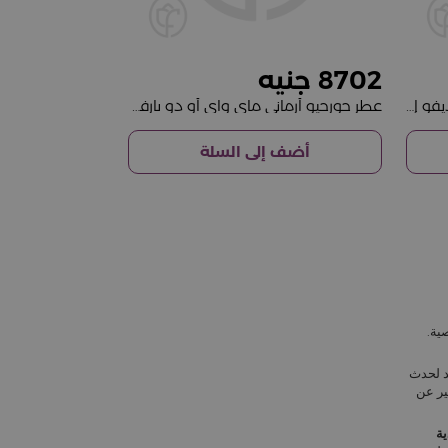
8702
عطر فالنتينو بورن إن روما دونا رانديفو إيفوري، ماء عطر 100 مل
عطر جورجيو أرماني ماي واي أو دو بارفان 50 مل
أضف إلى السلة
ية.
د لحدث
ير عن
ية