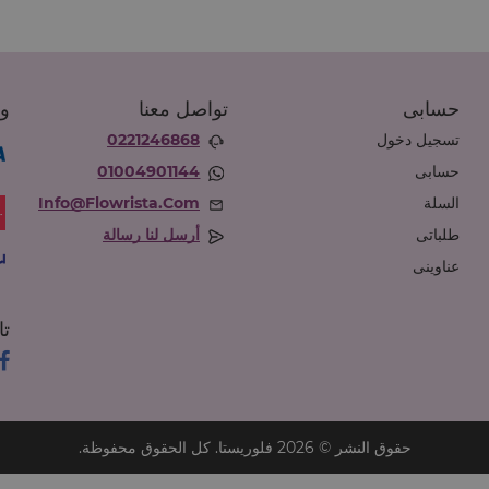
حسابى
تواصل معنا
وس
تسجيل دخول
0221246868
حسابى
01004901144
السلة
Info@flowrista.com
طلباتى
أرسل لنا رسالة
عناوينى
تا
حقوق النشر © 2026 فلوريستا. كل الحقوق محفوظة.