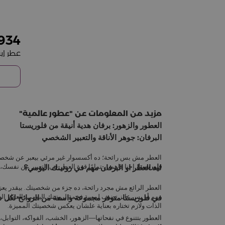
934
مزيد من المعلومات عن
عطور عالمية
العطور والزهور: برفان هدية أنيقة من فلوريستا
البرفان: جوهر الأناقة والتعبير الشخصي
العطر مش بس رائحة؛ ده أكسسوار غير مرئي بيعبر عن شخصيت
فلوريستا
، إحنا فاهمين تمامًا قوة العطر في التعبير عن نف
ليه العطر او البرفان مهم في روتينك اليومي؟
العطر الرائع مش مجرد رائحة، ده جزء من شخصيتك. بيقدر ي
مهم أو بس عايز تضيف لمسة فخمة لروتينك اليومي، العطر ال
في فلوريستا متوفر مجموعة واسعة من الروائح لكل
الذات ولازم تختاره بعناية علشان يعكس شخصيتك المميزة.
العطور بتتنوع في نفحاتها—الزهور، الخشب، الفواكه، التوابل،