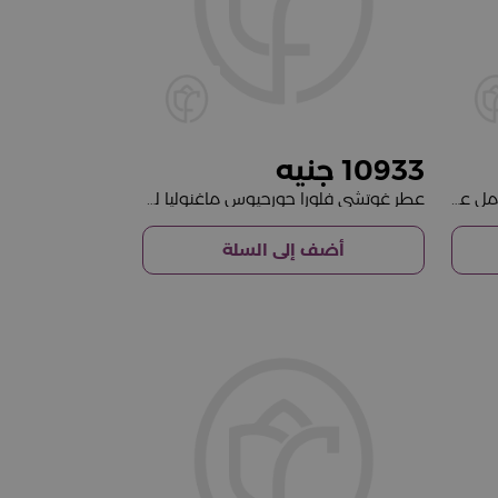
10933
عطر جيفنشي إريزيستبل للنساء ٥٠ مل عطر أو دو بارفان
عطر غوتشي فلورا جورجيوس ماغنوليا للنساء ١٠٠ مل
أضف إلى السلة