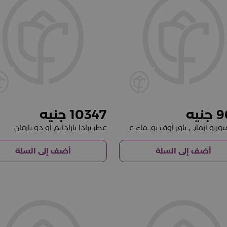
10347
9
عطر إمبوريو أرماني باور أوف يو، ماء عطر 90 مل
عطر برادا بارادايم أو دو بارفان
أضف إلى السلة
أضف إلى السلة