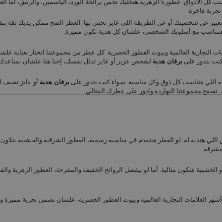
ب كل الأذواق. عطورنا الزهرية هتخليك تحس برائحة الورد، الياسمين، والزنبق، أما ال
جربة فاخرة.
تعبير عن شخصيتك أو عن الطريقة اللي عايز تحس بها. العطر الصح ممكن يديك ثقة بن
 هتتناسب مع أسلوبك الشخصي، علشان كل هدية تكون مميزة.
ات التجارية العالمية وبيوت العطور الحصرية. كل عطر من مجموعتنا اتختار بعناية علش
كنت بتدور على
برفان هدية
لشخص عزيز أو عايز تدلل نفسك، إحنا هنا علشان نساعدك 
ة اللي هتناسب كل ذوق وكل مناسبة. سواء كنت بتدور على
برفان هدية
أو عايز تضيف 
. تصفح مجموعتنا النهاردة وادور على عطرك المثالي.
لي هتديه له. لو العطر هيتقدم في مناسبة رسمية، العطور الشرقية والخشبية بتكون ا
لمشرقة.
الخشبية هتكون مثالية. أما لو بيفضل الروائح الخفيفة والمفرحة، العطور الزهرية والف
ر العلامات التجارية العالمية وبيوت العطور الحصرية، علشان تضمن تجربة مميزة و