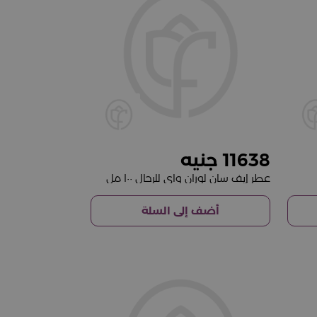
11638
عطر إيف سان لوران واي للرجال ١٠٠ مل
أضف إلى السلة