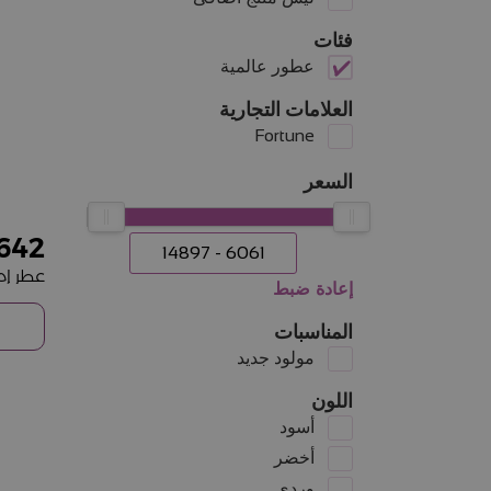
فئات
عطور عالمية
العلامات التجارية
Fortune
السعر
642
إعادة ضبط
المناسبات
مولود جديد
اللون
أسود
أخضر
وردي