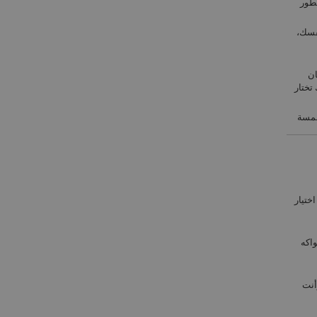
عطور
فسك،
ان
تختار
لمسة
ختيار
واكه
أنت