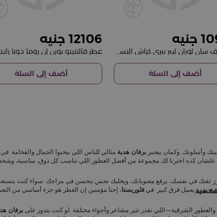
12106
10
عطر إيف سان لوران ليبر بيري كراش النسائي 90 مل
أضف إلى السلة
أضف إلى السلة
ك وأسلوبك. وكمان بيعتبر
برفان هدية
مثالي للناس اللي بيحبوا الجمال والفخامة. في
سك، علشان كده اخترنا لك مجموعة من أفضل العطور اللي تناسب كل ذوق، مناسبة، وشخص
عزز ثقتك في نفسك، يرفع معنوياتك، ويخليك تحس بتحسن في مزاجك. سواء كنت بتستع
صح يقدر يعمل فرق كبير. في
فلوريستا
، إحنا مؤمنين إن العطر هو جزء أساسي من التعب
 شخصية
 والعطور الشرقية—اللي تقدر تثير مشاعر وأجواء مختلفة. لو كنت بتدور على
برفان هد