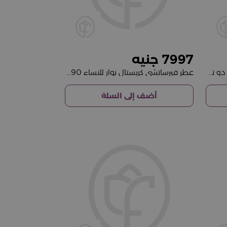
7997
عطر فالنتينو أومو بورن إن روما أو دو تواليت
عطر فيرساتشي كريستال نوار للنساء 90 مل
أضف إلى السلة