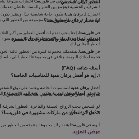
لشخص غالي عليك، هتلاقي في
فلوريستا
اختيارات متنوعة تناس
العطر كبيان شخصي
الشرقية والخشبية فبتجمع بين العنبر والمسك علشان تقدملك ت
اختيارك لـ
برفان هدية
بيكون حاجة شخصية جدًا، وبيقدر يكون 
جاذبية، أو قوة. في
فلوريستا
، عندنا مجموعة من العطور اللي
ليه تختار برفان من فلوريستا؟
في
فلوريستا
، إحنا بنحب نقدم لك أفضل العطور من أكبر العلام
يقدملك أفضل جودة، وثبات لفترة طويلة، وأناقة مميزة. سواء 
استمتع بفخامة العطر واكتشف رائحتك المميزة
العطر المثالي ليك.
في
فلوريستا
، هنقدملك مجموعة كبيرة من العطور عالية الجود
فخمة لحياتك اليومية، هتلاقي في مجموعتنا العطر اللي يناسبك
أسئلة شائعة (FAQ)
1. إيه هو أفضل برفان هدية للمناسبات الخاصة؟
أفضل
برفان هدية
للمناسبات الخاصة بيعتمد على ذوق الشخص ال
مناسب، بينما العطور الزهرية هتكون رائعة للهدايا الخفيفة وا
2. إزاي أختار برفان هدية يناسب شخصية الشخص؟
لو الشخص بيحب الروائح العميقة والفاخرة، العطور الشرقية أو 
هتكون الاختيار الأنسب.
3. هل في عطور من ماركات مشهورة في فلوريستا؟
أيوة، في
فلوريستا
هنقدم لك مجموعة متنوعة من العطور من أشه
بتختار
برفان هدية
.
عرض المزيد