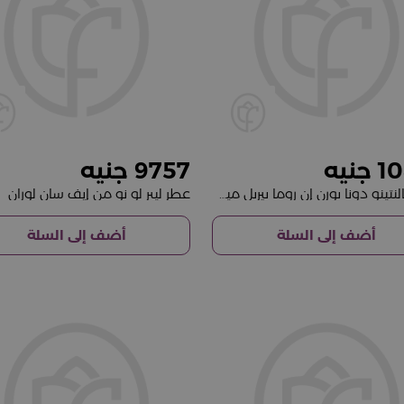
9757
10
عطر فالنتينو دونا بورن إن روما بيربل ميلانخوليا، ماء عطر ١٠٠ مل
عطر ليبر لو نو من إيف سان لوران
أضف إلى السلة
أضف إلى السلة