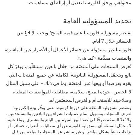
محتواهم، ويحق لفلورستا تعديل أو إزالة أي مساهمات.
تحديد المسؤولية العامة
تقتصر مسؤولية فلورستا على قيمة المنتج؛ ويجب الإبلاغ عن
الخسائر خلال 7 أيام.
فلورستا غير مسؤولة عن خسائر الأعمال أو الأضرار غير المباشرة،
والمنصات مقدَّمة «كما هي».
تُعرض المنتجات على المنصّة من خلال بائعين مستقلّين، ويقرّ كل
بائع ويتحمّل المسؤولية القانونية الكاملة عن جميع المنتجات التي
يقوم بعرضها أو بيعها عبر المنصّة، بما في ذلك – على سبيل المثال
لا الحصر – جودة المنتج، سلامته، مطابقته للمواصفات المعلنة،
وصلاحيته للاستخدام والغرض المخصّص له.
وتقتصر مسؤولية المنصّة على دورها كوسيط تقني يوفّر بيئة إلكترونية
لعرض المنتجات وتسهيل إتمام عمليات الشراء بين البائعين والمستخدمين،
ولا تُعدّ المنصّة طرفًا في عقد البيع المبرم بين البائع والمشتري. وبناءً عليه،
لا تتحمّل المنصّة أي مسؤولية قانونية عن أي مطالبات، أضرار، خسائر، أو
نزاعات تنشأ بشكل مباشر أو غير مباشر عن المنتجات المباعة من قِبل