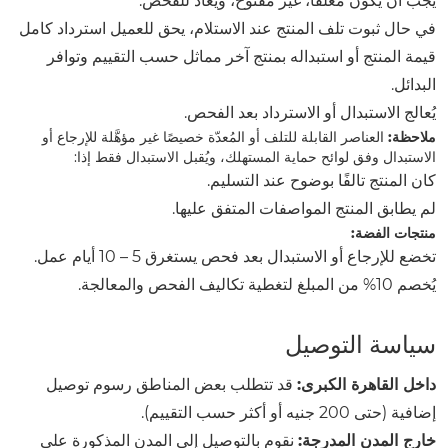
يجب أن يكون مغلفًا، غير مفتوح، ويُعاد للفحص.
في حال ثبوت تلف المنتج عند الاستلام، يحق للعميل استرداد كامل
قيمة المنتج أو استبداله بمنتج آخر مماثل حسب التقييم وتوافر
البدائل.
يُعالج الاستبدال أو الاسترداد بعد الفحص.
ملاحظة:
العناصر القابلة للتلف أو المُعدّة خصيصًا غير مؤهَّلة للإرجاع أو
الاستبدال وفق لوائح حماية المستهلك، ويُقبل الاستبدال فقط إذا:
كان المنتج تالفًا بوضوح عند التسليم.
لم يطابق المنتج المواصفات المتفق عليها.
منتجات الفضة:
تخضع للإرجاع أو الاستبدال بعد فحص يستغرق 5 – 10 أيام عمل.
يُخصم 10% من المبلغ لتغطية تكاليف الفحص والمعالجة.
سياسة التوصيل
داخل القاهرة الكبرى:
قد تتطلب بعض المناطق رسوم توصيل
إضافية (حتى 200 جنيه أو أكثر حسب التقييم).
خارج المدن المدرجة:
نقوم بالتوصيل إلى المدن المذكورة على