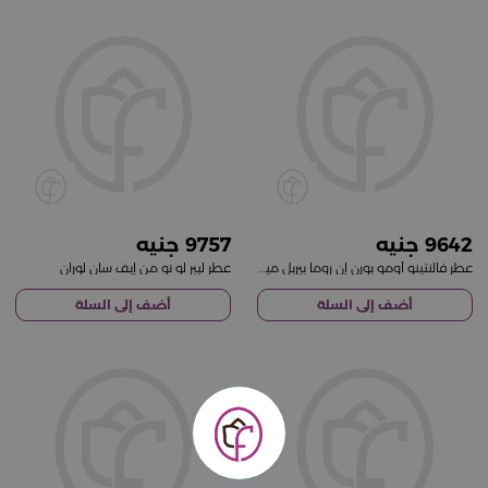
9757
9642
عطر فالنتينو أومو بورن إن روما بيربل ميلانخوليا أو دو تواليت ١٠٠ مل
عطر ليبر لو نو من إيف سان لوران
أضف إلى السلة
أضف إلى السلة