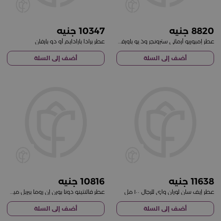
10347
8820
عطر إمبوريو أرماني سترونجر وذ يو باورفلي أو دو بارفان 100 مل
عطر برادا بارادايم أو دو بارفان
أضف إلى السلة
أضف إلى السلة
10816
11638
عطر إيف سان لوران واي للرجال ١٠٠ مل
عطر فالنتينو دونا بورن إن روما بيربل ميلانخوليا، ماء عطر ١٠٠ مل
أضف إلى السلة
أضف إلى السلة