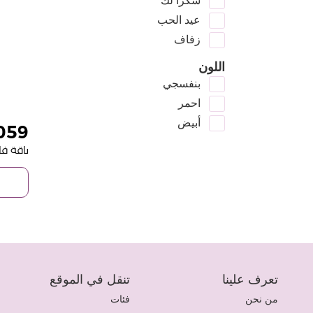
شكرا لك
عيد الحب
زفاف
اللون
بنفسجي
احمر
أبيض
059
باقة ف
تعرف علينا
تنقل في الموقع
من نحن
فئات