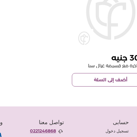
3
اخرة مع قسيمة غزال سبا
أضف إلى السلة
حسابى
تواصل معنا
وس
تسجيل دخول
0221246868