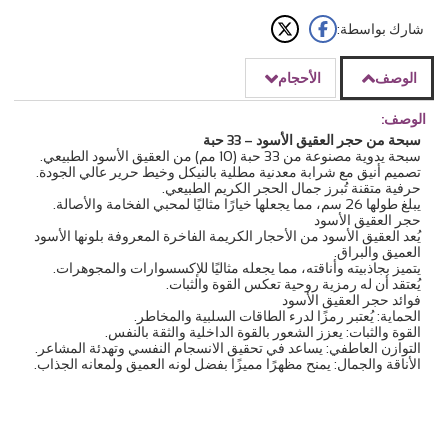
شارك بواسطة:
الوصف
الأحجام
الوصف:
سبحة من حجر العقيق الأسود – 33 حبة
سبحة يدوية مصنوعة من 33 حبة (10 مم) من العقيق الأسود الطبيعي.
تصميم أنيق مع شرابة معدنية مطلية بالنيكل وخيط حرير عالي الجودة.
حرفية متقنة تُبرز جمال الحجر الكريم الطبيعي.
يبلغ طولها 26 سم، مما يجعلها خيارًا مثاليًا لمحبي الفخامة والأصالة.
حجر العقيق الأسود
يُعد العقيق الأسود من الأحجار الكريمة الفاخرة المعروفة بلونها الأسود
العميق والبراق.
يتميز بجاذبيته وأناقته، مما يجعله مثاليًا للإكسسوارات والمجوهرات.
يُعتقد أن له رمزية روحية تعكس القوة والثبات.
فوائد حجر العقيق الأسود
الحماية: يُعتبر رمزًا لدرء الطاقات السلبية والمخاطر.
القوة والثبات: يعزز الشعور بالقوة الداخلية والثقة بالنفس.
التوازن العاطفي: يساعد في تحقيق الانسجام النفسي وتهدئة المشاعر.
الأناقة والجمال: يمنح مظهرًا مميزًا بفضل لونه العميق ولمعانه الجذاب.