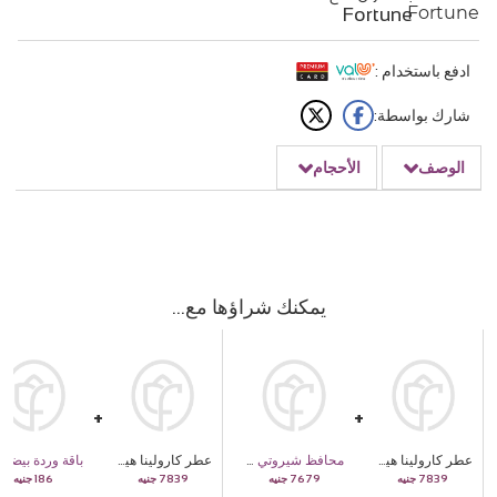
Fortune
ادفع باستخدام :
شارك بواسطة:
الوصف
الأحجام
يمكنك شراؤها مع
عطر كارولينا هيريرا باد بوي كوبالت 100مل
محافظ شيروتي 1881 CEPU05922M
عطر كارولينا هيريرا باد بوي كوبالت 100مل
باقة وردة بيضاء مفردة
186
7839
7679
7839