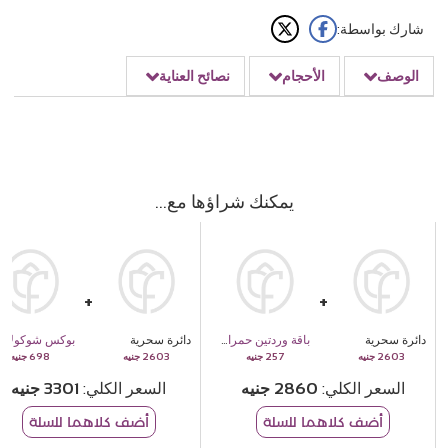
شارك بواسطة:
الوصف
الأحجام
نصائح العناية
يمكنك شراؤها مع
دائرة سحرية
باقة وردتين حمراوين
دائرة سحرية
بوكس شوكولاتة جيوفاني شوكليت مي
698
2603
257
2603
السعر الكلي
2860
السعر الكلي
3301
أضف كلاهما للسلة
أضف كلاهما للسلة