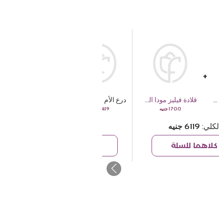
درع الأم الذهبي – فازة 20 زهرة بيضاء
قلادة فيليز مودا الفضية المزينة بأحجار لامعة دائرية
درع الأم الذهبي – فازة 20 زهرة بيضاء
معطر جو منزلي برائحة كيكة الفواكه من زها هوم
599
4419
1700
لكلي
6119
السعر الكلي
5018
لاهما للسلة
أضف كلاهما للسلة