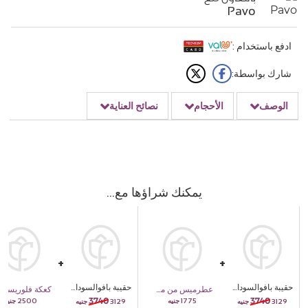
Pavo
ادفع باستخدام :
شارك بواسطة:
الوصف
الأحجام
نصائح العناية
يمكنك شراؤها مع
حقيبة بافوالسوداء مع 20 فازة الورد الأحمر
حقيبة بافوالسوداء مع 20 فازة الورد الأحمر
عطرميس من مسك ٣٠ مل
كعكة فلوريستا للتهنئة
3740
3740
2500
1775
3129
3129