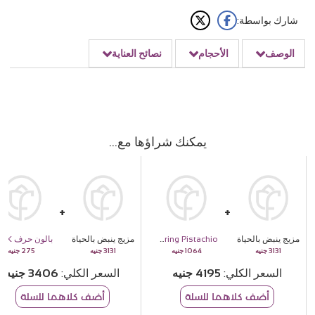
شارك بواسطة:
الوصف
الأحجام
نصائح العناية
يمكنك شراؤها مع
مزيج ينبض بالحياة
Siwa Layering Pistachio
مزيج ينبض بالحياة
بالون حرف K
275
3131
1064
3131
السعر الكلي
4195
السعر الكلي
3406
أضف كلاهما للسلة
أضف كلاهما للسلة